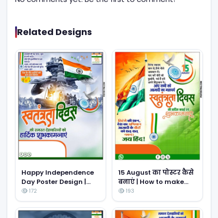
Related Designs
Happy Independence
15 August का पोस्टर कैसे
Day Poster Design |
बनाएं | How to make
Pixellab Mobile
Independence Day
172
193
Tutorial | 15 August
Poster in Pixellab |
Poster Kaise banaye
Mobile Se Poster