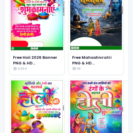
Free Holi 2026 Banner
Free Mahashivratri
PNG & HD
PNG & HD
Backgrounds for
Backgrounds for
4,364
98
Editing
Poster Editing