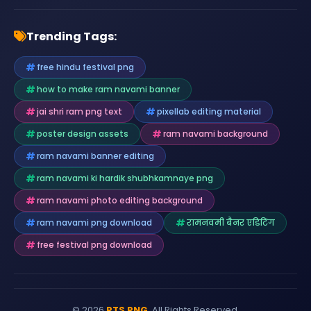
Trending Tags:
free hindu festival png
how to make ram navami banner
jai shri ram png text
pixellab editing material
poster design assets
ram navami background
ram navami banner editing
ram navami ki hardik shubhkamnaye png
ram navami photo editing background
ram navami png download
रामनवमी बैनर एडिटिंग
free festival png download
© 2026
PTS PNG
. All Rights Reserved.