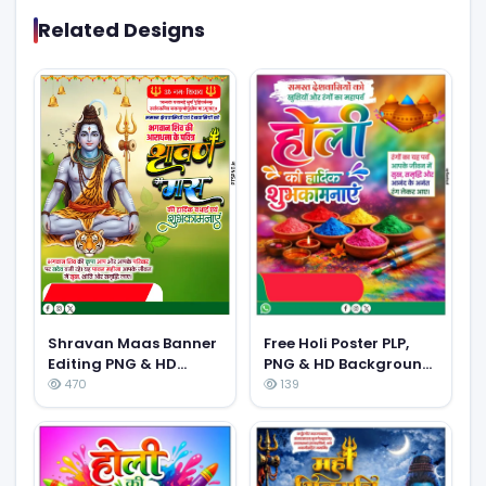
Related Designs
Free Holi Poster PLP,
Shravan Maas Banner
PNG & HD Background
Editing PNG & HD
Download
Background Images –
470
139
Sawan Month Special
Editing Material