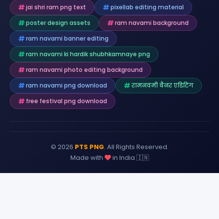
jai shri ram png text
pixellab editing material
poster design assets
ram navami background
ram navami banner editing
ram navami ki hardik shubhkamnaye png
ram navami photo editing background
ram navami png download
रामनवमी बैनर एडिटिंग
free festival png download
© 2026
PTS PNG
. All Rights Reserved.
Made with
in India 🇮🇳