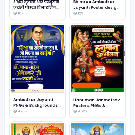
Bhimrao Ambedkar
अक्षय तृतीया और परशुराम
Jayanti Poster design
जयंती पोस्टर डिजाइनिंग
PNG Images & HD
PNG और Background
107
129
Backgrounds
HD में डाउनलोड करें
Download (2026)
Ambedkar Jayanti
Hanuman Janmotsav
PNGs & Backgrounds |
Posters, PNGs &
Free Download
Backgrounds | Free
4,765
4,602
Download