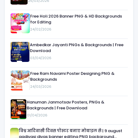
25/03/2026
Free Holi 2026 Banner PNG & HD Backgrounds
for Editing
24/02/2026
Ambedkar Jayanti PNGs & Backgrounds | Free
Download
03/04/2026
Free Ram Navami Poster Designing PNG &
Backgrounds
24/03/2026
Hanuman Janmotsav Posters, PNGs &
Backgrounds | Free Download
01/04/2026
विश्व आदिवासी दिवस पोस्टर बनाए मोबाइल से | 9 august
aadivasi divas banner editing PNG background