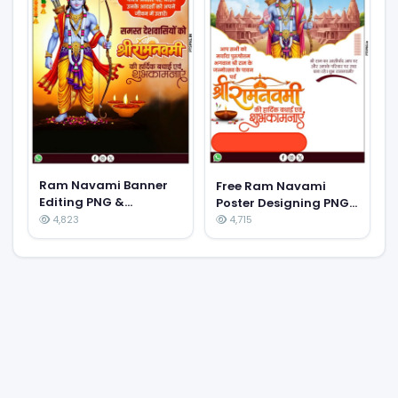
Ram Navami Banner
Free Ram Navami
Editing PNG &
Poster Designing PNG
Backgrounds Free
& Backgrounds
4,823
4,715
Download