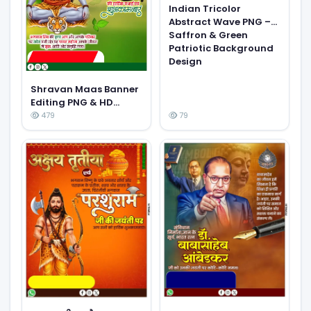
Indian Tricolor
Abstract Wave PNG –
Saffron & Green
Patriotic Background
Design
Shravan Maas Banner
Editing PNG & HD
Background Images –
479
79
Sawan Month Special
Editing Material