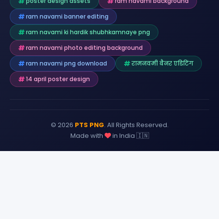
poster design assets
ram navami background
ram navami banner editing
ram navami ki hardik shubhkamnaye png
ram navami photo editing background
ram navami png download
रामनवमी बैनर एडिटिंग
14 april poster design
© 2026
PTS PNG
. All Rights Reserved.
Made with
in India 🇮🇳