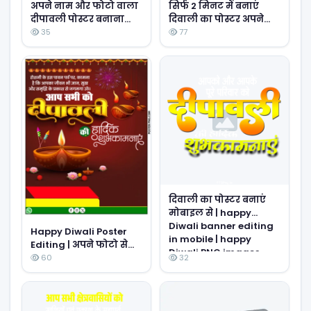
अपने नाम और फोटो वाला
सिर्फ 2 मिनट में बनाएं
दीपावली पोस्टर बनाना
दिवाली का पोस्टर अपने
सीखें | Mobile Se Diwali
मोबाइल से | Professional
35
77
Poster Kaise Banaye
Diwali Poster Kaise
Banaye 2025
दिवाली का पोस्टर बनाएं
मोबाइल से | happy
Diwali banner editing
Happy Diwali Poster
in mobile | happy
Editing | अपने फोटो से
Diwali PNG images
दिवाली का पोस्टर बनाएं |
60
32
download
Step by Step Tutorial