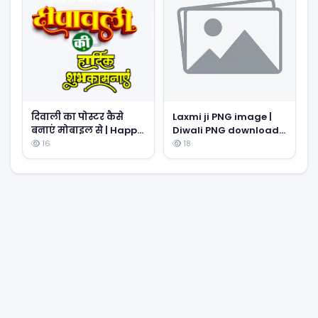
दिवाली का पोस्टर कैसे
Laxmi ji PNG image |
बनाएं मोबाइल से | Happ
Diwali PNG download|
diwali poster
Laxmi or ganesh ji PNG
16
18
designing in mobile|
photo download|
happy Diwali in Hindi
diwali poster png
poster making