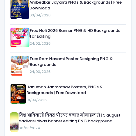
Ambedkar Jayanti PNGs & Backgrounds | Free
Download
03/04/2026
Free Holi 2026 Banner PNG & HD Backgrounds
for Editing
24/02/2026
Free Ram Navami Poster Designing PNG &
Backgrounds
24/03/2026
Hanuman Janmotsav Posters, PNGs &
Backgrounds | Free Download
01/04/2026
विश्व आदिवासी दिवस पोस्टर बनाए मोबाइल से | 9 august
aadivasi divas banner editing PNG background
download| 9 august आदिवासी दिवस का बैनर
06/08/2024