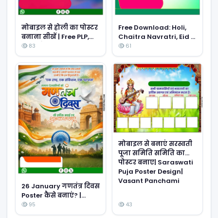
मोबाइल से होली का पोस्टर
Free Download: Holi,
बनाना सीखें | Free PLP,
Chaitra Navratri, Eid &
PNG और Background
Ram Navami Poster
83
61
डाउनलोड करें
Design Pack (PLP, PNG,
Backgrounds)
मोबाइल से बनाएं सरस्वती
पूजा समिति समिति का
पोस्टर बनाए| Saraswati
Puja Poster Design|
Vasant Panchami
26 January गणतंत्र दिवस
Poster कैसे बनाएं? |
Mobile se Poster
95
43
banaye | png