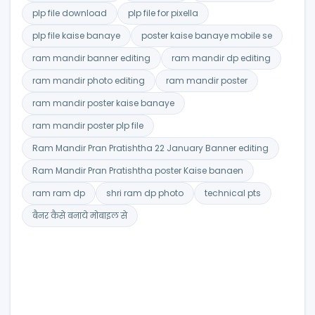
plp file download
plp file for pixella
plp file kaise banaye
poster kaise banaye mobile se
ram mandir banner editing
ram mandir dp editing
ram mandir photo editing
ram mandir poster
ram mandir poster kaise banaye
ram mandir poster plp file
Ram Mandir Pran Pratishtha 22 January Banner editing
Ram Mandir Pran Pratishtha poster Kaise banaen
ram ram dp
shri ram dp photo
technical pts
बैनर कैसे बनाये मोबाइल से