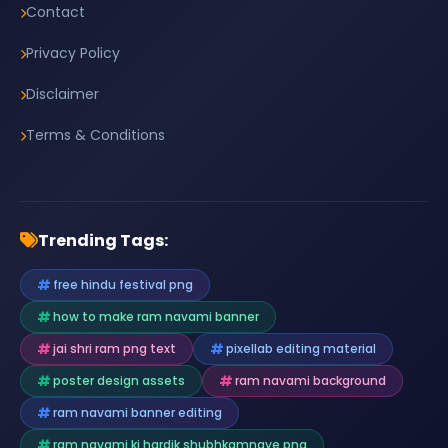
Contact
Privacy Policy
Disclaimer
Terms & Conditions
Trending Tags:
free hindu festival png
how to make ram navami banner
jai shri ram png text
pixellab editing material
poster design assets
ram navami background
ram navami banner editing
ram navami ki hardik shubhkamnaye png